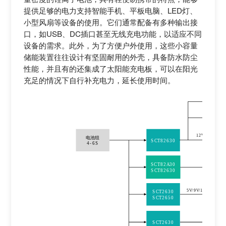
提供足够的电力支持智能手机、平板电脑、LED灯、
小型风扇等设备的使用。它们通常配备有多种输出接
口，如USB、DC插口甚至无线充电功能，以适应不同
设备的需求。此外，为了方便户外使用，这些小容量
储能装置往往设计有坚固耐用的外壳，具备防水防尘
性能，并且有的还集成了太阳能充电板，可以在阳光
充足的情况下自行补充电力，延长使用时间。
氛
蜂
12V
电池组
SCT82630
4
-
6S
SCT82A30
SCT82630
5V/9V/12V
SCT2630
A/
SCT2650
风
SCT2630