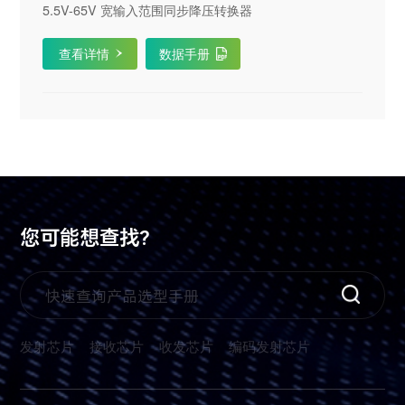
5.5V-65V 宽输入范围同步降压转换器
查看详情
数据手册
您可能想查找?
发射芯片
接收芯片
收发芯片
编码发射芯片