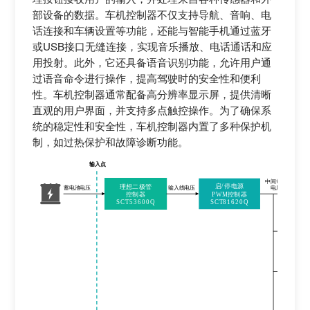
部设备的数据。车机控制器不仅支持导航、音响、电
话连接和车辆设置等功能，还能与智能手机通过蓝牙
或USB接口无缝连接，实现音乐播放、电话通话和应
用投射。此外，它还具备语音识别功能，允许用户通
过语音命令进行操作，提高驾驶时的安全性和便利
性。车机控制器通常配备高分辨率显示屏，提供清晰
直观的用户界面，并支持多点触控操作。为了确保系
统的稳定性和安全性，车机控制器内置了多种保护机
制，如过热保护和故障诊断功能。
输入点
中
间母线
启
/
停
电源
理想二极管
电压
输入线电压
蓄
电池电压
控制器
PWM
控制器
SCT53600Q
SCT81620Q
4
4