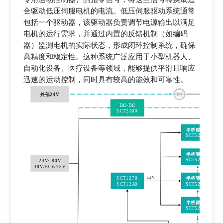
合驱动低压伺服电机的电流。低压伺服驱动系统通常
包括一个驱动器，该驱动器负责调节电源输出以满足
电机的运行需求，并通过内置的反馈机制（如编码
器）监测电机的实际状态，形成闭环控制系统，确保
高精度和稳定性。这种系统广泛应用于小型机器人、
自动化设备、医疗设备等领域，能够提供平滑且响应
迅速的运动控制，同时具有较高的能效和可靠性。
外部
24V
2
DC
-
DC
SCT2A00
半
桥驱动器
SCT52A40
半
桥驱动器
SCT52A40
24V~80V
48V/60V/75V
12V
半
桥驱动器
SCT1270
SCT12A0
SCT52A40
半
桥驱动器
SCT52A40