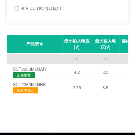
40V DC-DC 电源模组
最小输入电压
最大输入电
连续输
产品型号
(V)
压(V)
(
SCT2233MLUAR
4.2
8.5
正在供货
SCT2260MLNBR
2.75
8.5
预发布新品