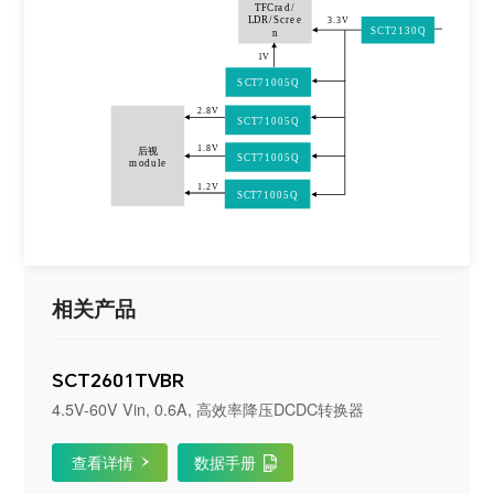
TFCrad
/
LDR/Scree
3.3V
SCT2130Q
n
1V
SCT71005Q
2.8V
SCT71005Q
1.8V
后
视
SCT71005Q
module
1.2V
SCT71005Q
相关产品
SCT2601TVBR
4.5V-60V Vin, 0.6A, 高效率降压DCDC转换器
查看详情
数据手册