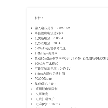
特性：
输入电压范围：2.8V-5.5V
峰值输出电流达到2A
低关断电流：0.05uA
低静态电流：38uA
0.6V±1%反馈参考电压
1.5MHz开关频率
集成80mΩ高侧功率MOSFET和50mΩ低侧功率MOSF
100%占空比模式
可设置输出电压：0.6V-5V
1.5ms内部软启动时间
PGOOD功能
集成保护功能：
-逐周期电流限制
-欠压锁定
-过载打嗝保护
-过温保护：160℃