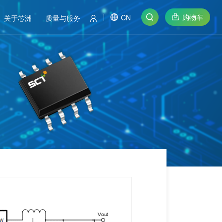
购物车
CN
关于芯洲
质量与服务
5V DC-DC降压转换器
理想二极管
CMS
DCS IO板卡
GPS Tracker
POS机
热销产品
OBD(胎压检测)
PoE交换机
20V DC-DC降压转换器
HMI-非隔离应用
打印机
SCT2121TTBR
车大灯
BBU基带单元
30V DC-DC降压转换器
HMI-隔离应用
电子烟无线充
车身控制器ECU
基站天线
40V DC-DC降压转换器
IPC工控板
平板电脑
SCT2820STER
车尾贯穿灯
RRU射频拉远单元
60V DC-DC降压转换器
PLC供电
磁吸充电宝应用
脚踢尾门传感器
80V DC-DC降压转换器
低压伺服驱动
手表/耳机无线充
尾灯转向灯
100V DC-DC降压转换器
高压伺服驱动
无线充QI2.0