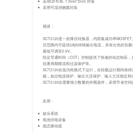
采用QFN-8L 1.5mm*2mm 封装
采用可湿润侧翼封装
描述：
SCT2120是一款降压转换器，内部集成功率MOSFET。
压范围内可提供2A的持续输出电流，具有出色的负
最低可调至0.6V。
恒定导通时间（COT）控制提供了快速的动态响应，
括逐周期限流和过温保护等。
SCT2120在低功耗模式下运行，在轻载运行期间保
能，如过电流保护、输出欠压保护、输入欠压锁定和
SCT2120仅需要很少数量的外围器件，采用节省空间的QF
应用：
娱乐系统
电池供电设备
固态驱动器